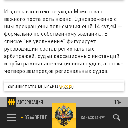
И здесь в контексте ухода Момотова с
важного поста есть нюанс. Одновременно с
ним прекращены полномочия ещё 14 судей —
формально по собственному желанию. В
списке "на увольнение" фигурирует
руководящий состав региональных
арбитражей, судьи кассационных инстанций
и арбитражных апелляционных судов, а также
четверо зампредов региональных судов.
СКРИНШОТ СТРАНИЦЫ САЙТА
VKKS.RU
18+
АВТОРИЗАЦИЯ
Гендиректор Института региональных
проблем кандидат политических наук
85.64 BRENT
Дмитрий Журавлёв уверен:
КАЗАХСТАН