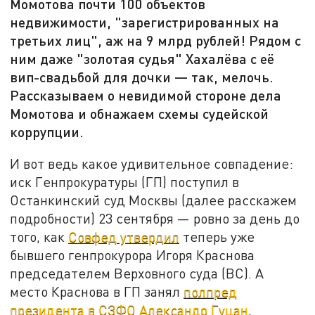
Момотова почти 100 объектов
недвижимости, "зарегистрированных на
третьих лиц", аж на 9 млрд рублей! Рядом с
ним даже "золотая судья" Хахалёва с её
вип-свадьбой для дочки — так, мелочь.
Рассказываем о невидимой стороне дела
Момотова и обнажаем схемы судейской
коррупции.
И вот ведь какое удивительное совпадение:
иск Генпрокуратуры (ГП) поступил в
Останкинский суд Москвы (далее расскажем
подробности) 23 сентября — ровно за день до
того, как
Совфед утвердил
теперь уже
бывшего генпрокурора Игоря Краснова
председателем Верховного суда (ВС). А
место Краснова в ГП занял
полпред
президента в СЗФО Александр Гуцан
.