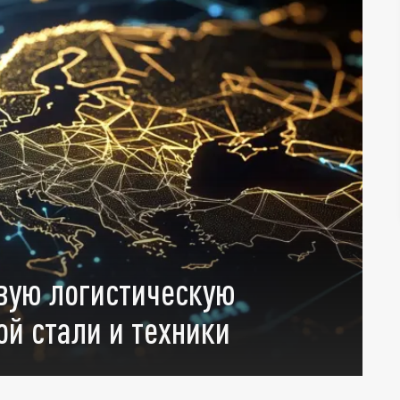
В
рвую логистическую
Р
ой стали и техники
т