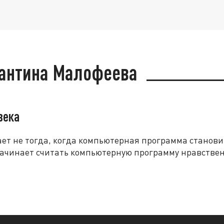
тантина Малофеева
века
т не тогда, когда компьютерная программа становит
 начинает считать компьютерную программу нравстве