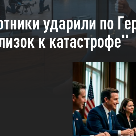
отники ударили по Г
лизок к катастрофе"