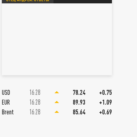
06 Августа 17:40
ЭКСКЛЮЗИВ
ОБЩЕС
USD
16:28
78.24
+0.75
торжение ВСУ в Курскую область.
Чинов
EUR
16:28
89.93
+1.09
оссия вновь рискует своими
сбежа
Brent
16:28
85.64
+0.69
ерриториями?
им эт
ВСЕ НОВОСТИ
ВСЁ ГЛАВНОЕ