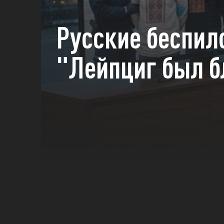
Русские беспил
"Лейпциг был б