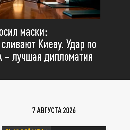
осил маски:
сливают Киеву. Удар по
 – лучшая дипломатия
06 Августа 20:30
Главное к вечеру 6 августа. С
разведку для Украины. ВС Рос
7 АВГУСТА 2026
ОТЕЦ АНДРЕЙ: ОТВЕТЫ