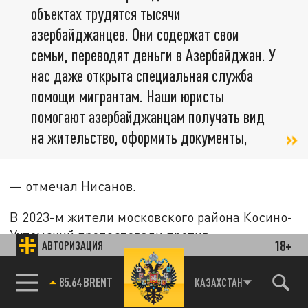
объектах трудятся тысячи
азербайджанцев. Они содержат свои
семьи, переводят деньги в Азербайджан. У
нас даже открыта специальная служба
помощи мигрантам. Наши юристы
помогают азербайджанцам получать вид
на жительство, оформить документы,
— отмечал Нисанов.
В 2023-м жители московского района Косино-
Ухтомский протестовали против
18+
АВТОРИЗАЦИЯ
строительства близ одного из местных
символов православного христианства —
85.64 BRENT
КАЗАХСТАН
Святого озера — новой огромной мечети,
рядом с которой планировалось возвести