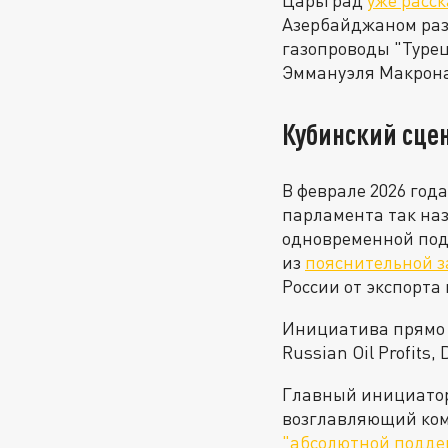
Царьград
уже расс
Азербайджаном раз
газопроводы "Турец
Эммануэля Макрона,
Кубинский сце
В феврале 2026 год
парламента так наз
одновременной подд
из
пояснительной з
России от экспорта 
Инициатива прямо т
Russian Oil Profits
Главный инициатор
возглавляющий ком
"абсолютной подде