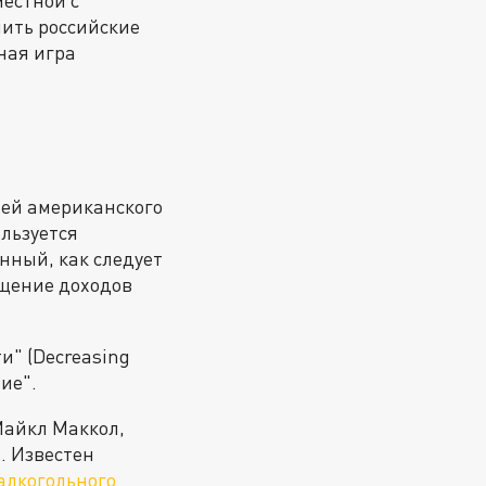
местной с
ить российские
ная игра
лей американского
льзуется
нный, как следует
ащение доходов
и" (Decreasing
ие".
Майкл Маккол,
. Известен
 алкогольного