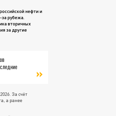
российской нефти и
-за рубежа.
тика вторичных
ия за другие
ов
последние
026. За счёт
а, а ранее