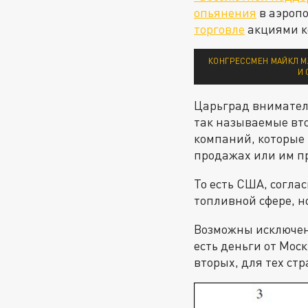
опьянения
в аэропо
торговле
акциями ко
КОНГРЕССМЕН МАЙКЛ М
И 
Царьград вниматель
так называемые вто
компаний, которые 
продажах или им пр
То есть США, соглас
топливной сфере, н
Возможны исключени
есть деньги от Мос
вторых, для тех ст