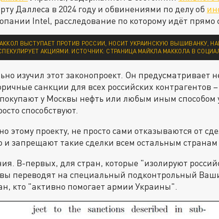
рту Даллеса в 2024 году и обвинениями по делу об
ин
пании Intel, расследование по которому идёт прямо
АККОЛ ВЫСТУПАЕТ ПРОТИВ РОССИИ, НОСИТ УКРАИНСКУЮ ВЫШИВАНКУ, НА
СПЕКУЛИРУЕТ АКЦИЯМИ. ИСТОЧНИК: СТРАНИЦА МАЙКЛА МАККОЛА В СОЦИА
но изучил этот законопроект. Он предусматривает н
ричные санкции для всех российских контрагентов – 
покупают у Москвы нефть или любым иным способом 
осто способствуют.
но этому проекту, не просто сами отказываются от сде
о и запрещают такие сделки всем остальным странам
я. В-первых, для стран, которые "изолируют российс
квы переводят на специальный подконтрольный Вашин
ран, кто "активно помогает армии Украины".