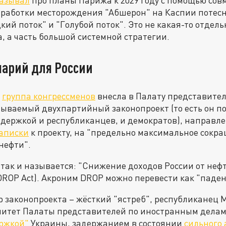
казывал
про планы Парижа к 2029 году с помощью сов
работки месторождения "Абшерон" на Каспии потесн
кий поток" и "Голубой поток". Это не какая-то отдель
 а часть большой системной стратегии.
нарий для России
а
группа конгрессменов
внесла в Палату представите
ываемый двухпартийный законопроект (то есть он по
ержкой и республиканцев, и демократов), направле
аписки
к проекту, на "предельно максимальное сокр
нефти".
ак и называется: "Снижение доходов России от нефт
, DROP Act). Акроним DROP можно перевести как "паден
 законопроекта – жёсткий "ястреб", республиканец 
итет Палаты представителей по иностранным делам
ржкой"
Украины, задержанием в состоянии
сильного