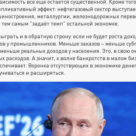
висимость всё ещё остается существенной. Кроме того
пликативный эффект: нефтегазовый сектор выступа
шиностроения, металлургии, железнодорожных перево
и тем самым "задаёт темп" остальной экономке.
ыграть и в обратную строну: если не будет роста дохо
зов у промышленников. Меньше заказов – меньше су
 меньше реальных доходов у населения. Это, в свою о
 расходов. А значит, к волне банкротств в малом би
печивает. Воронка отсутствующих в экономике дене
учиваться и расширяться.