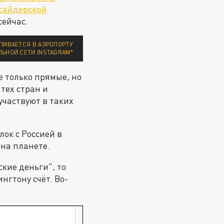
сайдерской
 сейчас.
ПИВАЕТСЯ В АЭРОПОРТУ
ЛЬНОЙ СЕТИ INSTAGRAM*
е только прямые, но
тех стран и
участвуют в таких
лок с Россией в
 на планете.
кие деньги", то
гтону счёт. Во-