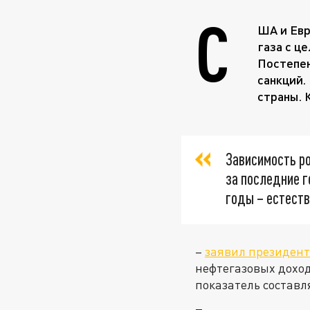
С
ША и Евр
газа с ц
Постепен
санкций.
страны. 
Зависимость р
за последние г
годы – естест
–
заявил президент
нефтегазовых доход
показатель составл