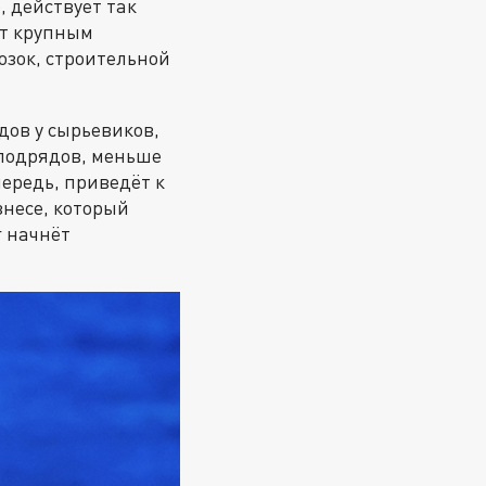
, действует так
ет крупным
зок, строительной
дов у сырьевиков,
бподрядов, меньше
чередь, приведёт к
знесе, который
г начнёт