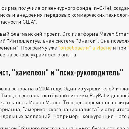
фирма получила от венчурного фонда In-Q-Tel, созда
иска и внедрения передовых коммерческих технолог
пасности США".
новый флагманский проект. Это платформа Maven Smar
кий "Интеллектуальная система "Знаток". Она позвол
ремени". Программу уже
"опробовали" в Иране
и при
 её на основе украинского опыта.
ст, "хамелеон" и "псих-руководитель"
ыла основана в 2004 году. Один из учредителей и гла
 Тиль, создатель платёжной системы PayPal и делово
ка планеты Илона Маска. Тиль одновременно позици
арианца, "американского националиста" и открытого
ндальных заявлений. Например: "конкуренция – это д
т идеи "тёмного просвещения": мира будущего, где 