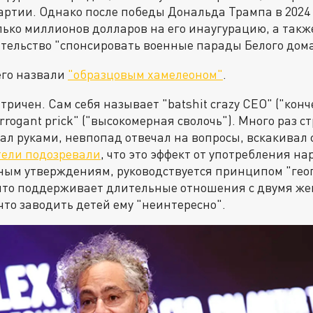
ртии. Однако после победы Дональда Трампа в 2024 г
ько миллионов долларов на его инаугурацию, а также
тельство "спонсировать военные парады Белого дома
его назвали
"образцовым хамелеоном"
.
тричен. Сам себя называет "batshit crazy CEO" ("кон
rrogant prick" ("высокомерная сволочь"). Много раз с
ал руками, невпопад отвечал на вопросы, вскакивал с
ели подозревали
, что это эффект от употребления на
нным утверждениям, руководствуется принципом "гео
ыто поддерживает длительные отношения с двумя ж
 что заводить детей ему "неинтересно".