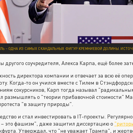
ИЛЬ – ОДНА ИЗ САМЫХ СКАНДАЛЬНЫХ ФИГУР КРЕМНИЕВОЙ ДОЛИНЫ. ИСТОЧ
ы другого соучредителя, Алекса Карпа, ещё более за
ность директора компании и отвечает за всю её опе
оту. Когда-то он учился вместе с Тилем в Стэндфордс
ниям сокурсников, Карп тогда называл "радикальны
л размышлять о "теории прибавочной стоимости" Мар
ротеста "в защиту природы".
дство и стал инвестировать в IT-проекты. Регулярно 
 – это фашизм", даже защитил диссертацию о
"ритор
фурта. Утверждал, что "не уважает Трампа", и жертв