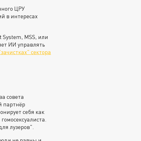
нного ЦРУ
ий в интересах
t System, MSS, или
яет ИИ управлять
"зачистках" сектора
ва совета
й партнёр
онирует себя как
 гомосексуалиста.
ля лузеров".
люди не равны и