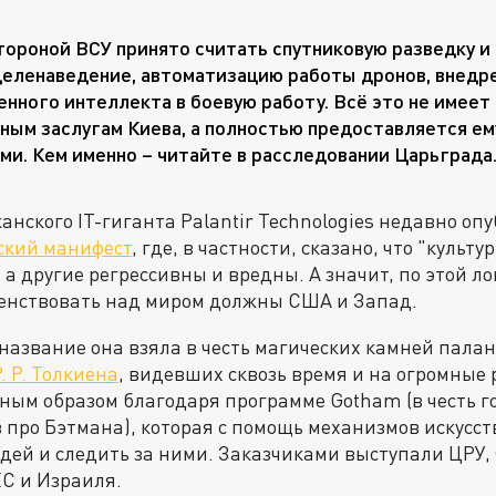
тороной ВСУ принято считать спутниковую разведку и 
целенаведение, автоматизацию работы дронов, внедр
енного интеллекта в боевую работу. Всё это не имеет
ным заслугам Киева, а полностью предоставляется е
ми. Кем именно – читайте в расследовании Царьграда
анского IT-гиганта Palantir Technologies недавно о
ский манифест
, где, в частности, сказано, что "культ
 а другие регрессивны и вредны. А значит, по этой л
енствовать над миром должны США и Запад.
(название она взяла в честь магических камней пала
. Р. Толкиена
, видевших сквозь время и на огромные 
ным образом благодаря программе Gotham (в честь г
 про Бэтмана), которая с помощь механизмов искусс
дей и следить за ними. Заказчиками выступали ЦРУ,
С и Израиля.