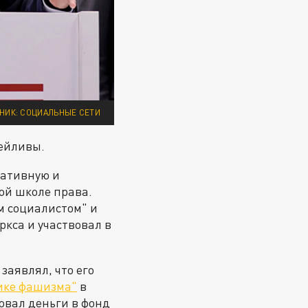
НИК: СОЦИАЛЬНЫЕ СЕТИ
тейливы.
ративную и
кой школе права.
м социалистом" и
кса и участвовал в
заявлял, что его
ике фашизма"
в
овал деньги в фонд