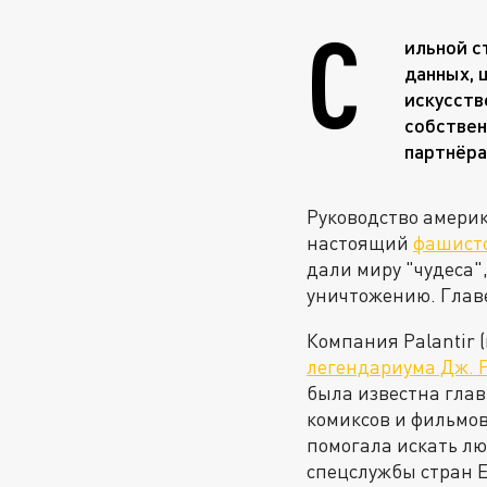
С
ильной с
данных, 
искусств
собствен
партнёра
Руководство америк
настоящий
фашист
дали миру "чудеса",
уничтожению. Глав
Компания Palantir 
легендариума Дж. Р
была известна глав
комиксов и фильмов
помогала искать лю
спецслужбы стран Е