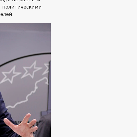
и политическими
телей.