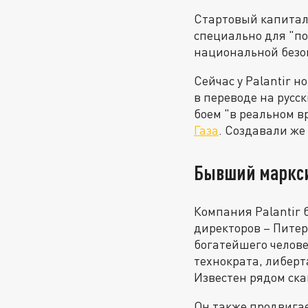
Стартовый капитал 
специально для "по
национальной безо
Сейчас у Palantir 
в переводе на русс
боем "в реальном в
Газа
. Создавали же
Бывший маркси
Компания Palantir б
директоров – Питер
богатейшего челове
технократа, либерт
Известен рядом ска
Он также продвигае