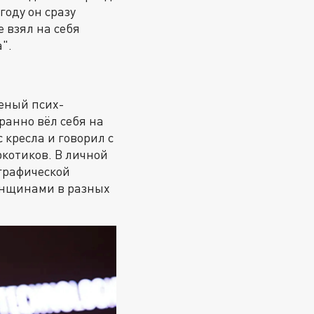
оду он сразу
 взял на себя
".
ченый псих-
транно вёл себя на
 кресла и говорил с
ркотиков. В личной
графической
енщинами в разных