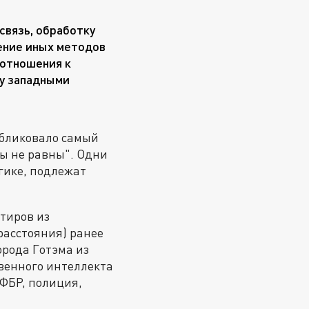
связь, обработку
ение иных методов
 отношения к
му западными
.
публиковало самый
уры не равны". Одни
огике, подлежат
нтиров из
расстояния) ранее
орода Готэма из
твенного интеллекта
 ФБР, полиция,