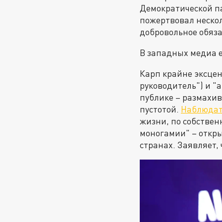
Демократической па
пожертвовал нескол
добровольное обяза
В западных медиа 
Карп крайне эксцен
руководитель") и "a
публике – размахив
пустотой.
Наблюдат
жизни, по собстве
моногамии" – откр
странах. Заявляет,