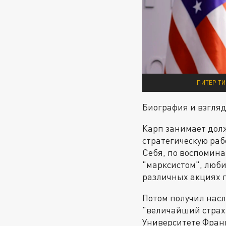
ПИТЕР Т
Биография и взгляд
Карп занимает долж
стратегическую раб
Себя, по воспомина
"марксистом", люби
различных акциях п
Потом получил насле
"величайший страх
Университете Франк