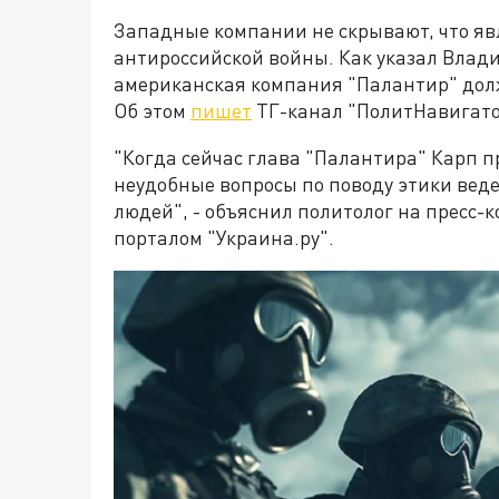
Западные компании не скрывают, что я
антироссийской войны. Как указал Влад
американская компания "Палантир" долж
Об этом
пишет
ТГ-канал "ПолитНавигатор
"Когда сейчас глава "Палантира" Карп п
неудобные вопросы по поводу этики вед
людей", - объяснил политолог на пресс-
порталом "Украина.ру".