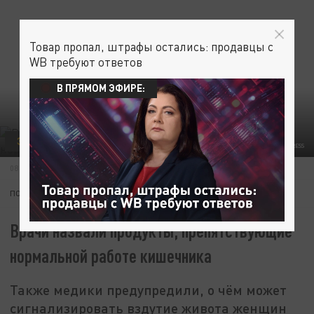
Товар пропал, штрафы остались: продавцы с
WB требуют ответов
В ПРЯМОМ ЭФИРЕ:
ЗДОРОВЬЕ
ФОТО: NIKOLAY GYNGAZOV/RUSSIAN LOOK/GLOBALLOOKPRESS
08 ДЕКАБРЯ 18:34
ПОДПИШИТЕСЬ:
Врачи назвали продукты, препятствующие
нормальной работе кишечника
Также медики предупредили, о чём может
сигнализировать вздутие живота женщин