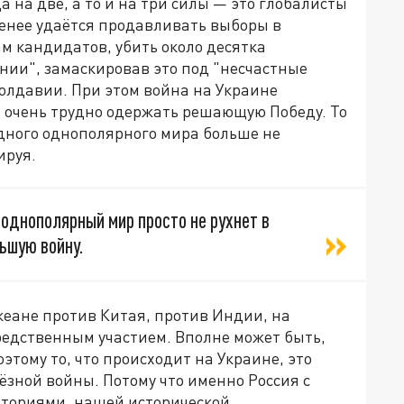
а на две, а то и на три силы — это глобалисты
менее удаётся продавливать выборы в
м кандидатов, убить около десятка
нии", замаскировав это под "несчастные
олдавии. При этом война на Украине
м очень трудно одержать решающую Победу. То
адного однополярного мира больше не
ируя.
и однополярный мир просто не рухнет в
ьшую войну.
 океане против Китая, против Индии, на
редственным участием. Вполне может быть,
этому то, что происходит на Украине, это
ёзной войны. Потому что именно Россия с
ториями, нашей исторической