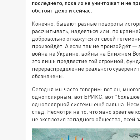
последнего, пока их не уничтожат и не пр
обстоит дело и сейчас.
Конечно, бывают разные повороты истор
рассчитывать, надеяться или, по крайне
добровольно откажутся от своей гегемони
произойдёт. А если так не произойдёт — 
война на Украине, войны на Ближнем Вост
это лишь предвестие той огромной, фунд
перераспределение реального суверенит
обозначены.
Сегодня мы часто говорим: вот он, мног
однополярным, вот БРИКС, вот "большое 
однополярной системы ещё сильна. Несмо
спад. Несмотря на то, что явно зреет её
не эксплозия западного общества, всей