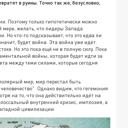
евратят в руины. Точно так же, безусловно,
ии. Поэтому только гипотетически можно
й мере, желать, что лидеры Запада
и. Но что-то подсказывает, что это едва ли
значит, будет война. Эта война уже идёт:
оке. Но это пока ещё не в полную силу. Пока
аментальной войны, которая будет идти за
ета между теми силами, которые сегодня
ополярный мир, мир перестал быть
человечество". Однако видим, что гегемония
тря на то, что она действительно идёт на
 колоссальный внутренний кризис, имплозия, а
 западной цивилизации.