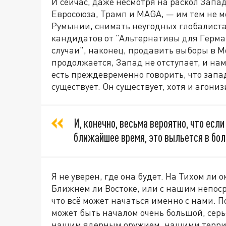
И сейчас, даже несмотря на раскол Запад
Евросоюза, Трамп и MAGA, — им тем не 
Румынии, снимать неугодных глобалиста
кандидатов от "Альтернативы для Герма
случаи", наконец, продавить выборы в М
продолжается, Запад не отступает, и на
есть преждевременно говорить, что зап
существует. Он существует, хотя и агониз
И, конечно, весьма вероятно, что есл
ближайшее время, это выльется в бол
Я не уверен, где она будет. На Тихом ли
Ближнем ли Востоке, или с нашим непос
что всё может начаться именно с нами. По
может быть началом очень большой, серь
нашим ядерным оружием, нашими терри