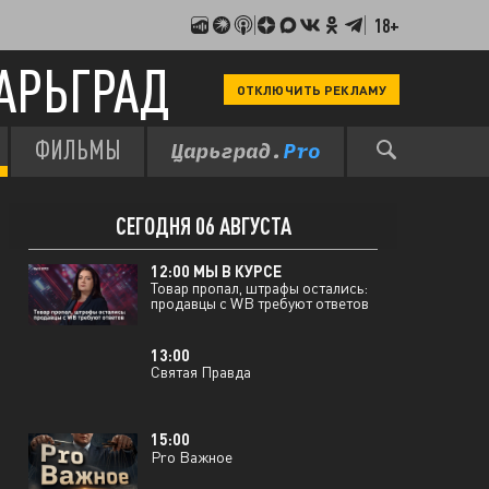
12:00 МЫ В КУРСЕ
18+
О чем молчали в ГИТИСе:
интервью с экс-ректором
Григорием Заславским
АРЬГРАД
ОТКЛЮЧИТЬ РЕКЛАМУ
13:00 СВЯТАЯ ПРАВДА
"Русский остров под Парижем":
Отец Андрей Ткачёв о тех, кто
покинул Россию, но не стал
ФИЛЬМЫ
ВЧЕРА 05 АВГУСТА
"релокантом"
СЕГОДНЯ 06 АВГУСТА
12:00 МЫ В КУРСЕ
Товар пропал, штрафы остались:
продавцы с WB требуют ответов
13:00
Святая Правда
15:00
Pro Важное