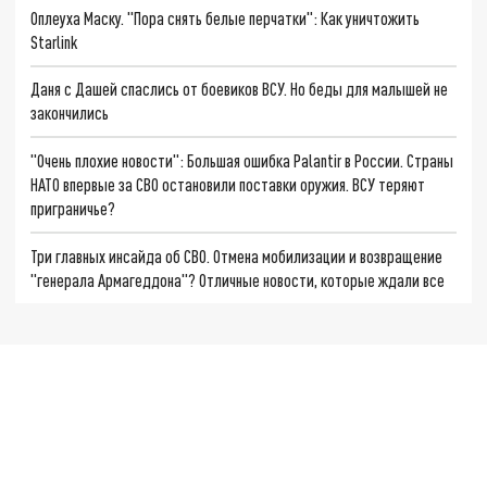
Оплеуха Маску. "Пора снять белые перчатки": Как уничтожить
Starlink
Даня с Дашей спаслись от боевиков ВСУ. Но беды для малышей не
закончились
"Очень плохие новости": Большая ошибка Palantir в России. Страны
НАТО впервые за СВО остановили поставки оружия. ВСУ теряют
приграничье?
Три главных инсайда об СВО. Отмена мобилизации и возвращение
"генерала Армагеддона"? Отличные новости, которые ждали все