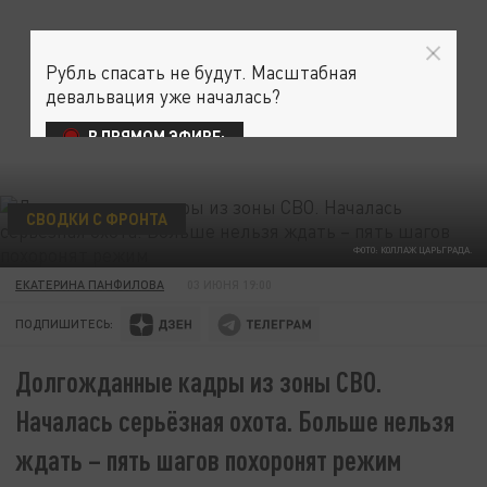
Рубль спасать не будут. Масштабная
девальвация уже началась?
В ПРЯМОМ ЭФИРЕ:
СВОДКИ С ФРОНТА
ФОТО: КОЛЛАЖ ЦАРЬГРАДА.
ЕКАТЕРИНА ПАНФИЛОВА
03 ИЮНЯ 19:00
ПОДПИШИТЕСЬ:
Долгожданные кадры из зоны СВО.
Началась серьёзная охота. Больше нельзя
ждать – пять шагов похоронят режим