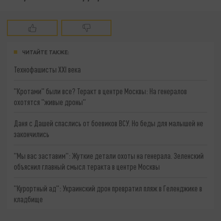
ЧИТАЙТЕ ТАКЖЕ:
Технофашисты XXI века
"Кротами" были все? Теракт в центре Москвы: На генералов
охотятся "живые дроны"
Даня с Дашей спаслись от боевиков ВСУ. Но беды для малышей не
закончились
"Мы вас заставим": Жуткие детали охоты на генерала. Зеленский
объяснил главный смысл теракта в центре Москвы
"Курортный ад": Украинский дрон превратил пляж в Геленджике в
кладбище