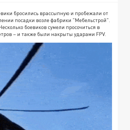
евики бросились врассыпную и пробежали от
лении посадки возле фабрики "Мебельстрой".
есколько боевиков сумели просочиться в
етров – и также были накрыты ударами FPV.