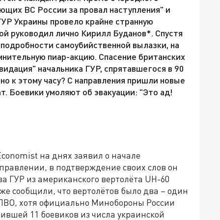
ующих ВС России за провал наступления" и
 ГУР Украины провело крайне странную
ой руководил лично Кирилл Буданов*. Спустя
 подробности самоубийственной вылазки, на
нительную пиар-акцию. Спасение британских
видация" начальника ГУР, спрятавшегося в 90
тно к этому часу? С направления пришли новые
т. Боевики умоляют об эвакуации: "Это ад!
conomist на днях заявил о начале
правлении, в подтверждение своих слов он
а ГУР из американского вертолёта UH-60
зже сообщили, что вертолётов было два – один
 ПВО, хотя официально Минобороны России
ившей 11 боевиков из числа украинской