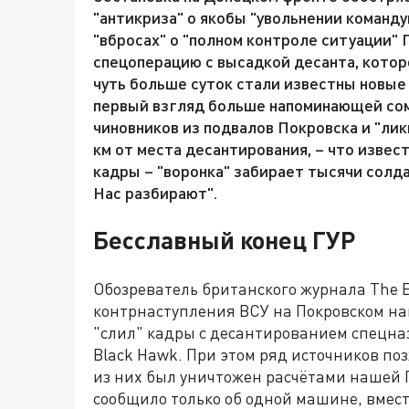
"антикриза" о якобы "увольнении команд
"вбросах" о "полном контроле ситуации"
спецоперацию с высадкой десанта, котор
чуть больше суток стали известны новые
первый взгляд больше напоминающей сом
чиновников из подвалов Покровска и "лик
км от места десантирования, – что извес
кадры – "воронка" забирает тысячи солда
Нас разбирают".
Бесславный конец ГУР
Обозреватель британского журнала The E
контрнаступления ВСУ на Покровском на
"слил" кадры с десантированием спецназ
Black Hawk. При этом ряд источников по
из них был уничтожен расчётами нашей
сообщило только об одной машине, вмест