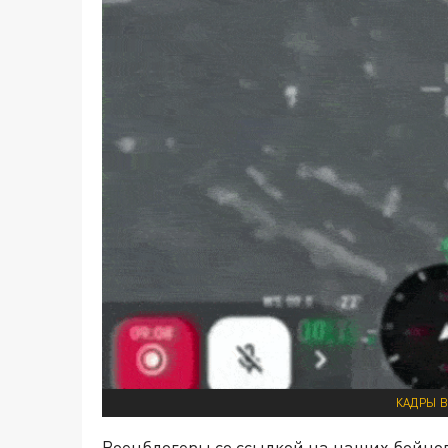
КАДРЫ В
Военблогеры со ссылкой на наших бойцов