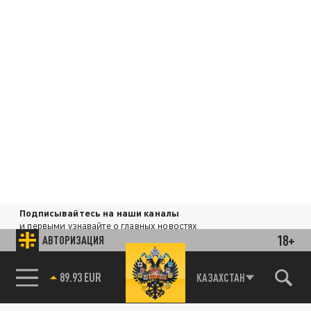
Подписывайтесь на наши каналы
и первыми узнавайте о главных новостях
18+
и важнейших событиях дня.
АВТОРИЗАЦИЯ
ДЗЕН
ТЕЛЕГРАМ
85.64 BRENT
КАЗАХСТАН