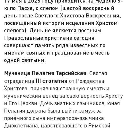
17 мая в 2026 году приходится на Неделю 6-
ю по Пасхе, о слепом (шестой воскресный
день после Светлого Христова Воскресения,
посвящённый истории исцеления Христом
слепого). День не является постным.
Православные христиане сегодня
совершают память ряда известных по
именам святых и празднование в честь
одной святыни.
Мученица Пелагия Тарсийская
. Святая
III столетия
страдалица
от Рождества
Христова, принявшая страшную смерть и
мученический венец за свою верность Христу
и Его Церкви. Дочь знатных язычников, юная
Пелагия должна была выйти замуж за
приёмного сына императора-язычника
Диоклетиана, царствовавшего в Римской