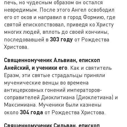
печь, но чудесным образом он остался
невредимым. После этого Ангел освободил
его от оков и направил в город Формию, где
святой епископствовал, приведя ко Христу
многих людей, вплоть до своей кончины,
303 году
последовавшей в
от Рождества
Христова.
Священномученик Альвиан, епископ
Анейский, и ученики его
. Как и святитель
Еразм, эти святые страдальцы приняли
мученические венцы во времена
антицерковных гонений императоров-
соправителей Диоклитиана (Диоклетиана) и
Максимиана. Мученики были казнены
304 года
около
от Рождества Христова.
Священномученик Сильван, епископ