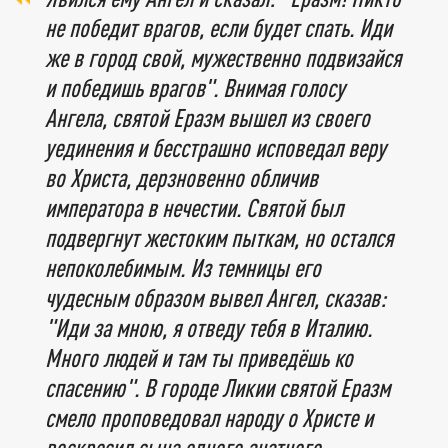
не победит врагов, если будет спать. Иди
же в город свой, мужественно подвизайся
и победишь врагов". Внимая голосу
Ангела, святой Еразм вышел из своего
уединения и бесстрашно исповедал веру
во Христа, дерзновенно обличив
императора в нечестии. Святой был
подвергнут жестоким пыткам, но остался
непоколебимым. Из темницы его
чудесным образом вывел Ангел, сказав:
"Иди за мною, я отведу тебя в Италию.
Много людей и там ты приведёшь ко
спасению". В городе Ликии святой Еразм
смело проповедовал народу о Христе и
воскресил сына одного знатного