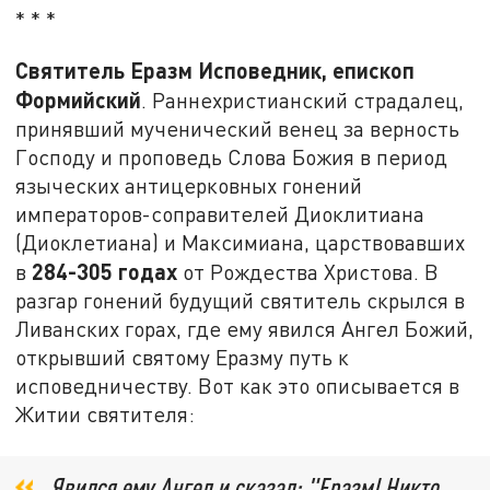
* * *
Святитель Еразм Исповедник, епископ
Формийский
. Раннехристианский страдалец,
принявший мученический венец за верность
Господу и проповедь Слова Божия в период
языческих антицерковных гонений
императоров-соправителей Диоклитиана
(Диоклетиана) и Максимиана, царствовавших
284-
305 годах
в
от Рождества Христова. В
разгар гонений будущий святитель скрылся в
Ливанских горах, где ему явился Ангел Божий,
открывший святому Еразму путь к
исповедничеству. Вот как это описывается в
Житии святителя:
Явился ему Ангел и сказал: "Еразм! Никто