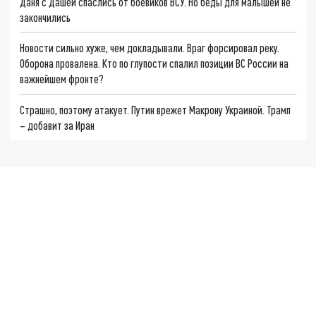
Даня с Дашей спаслись от боевиков ВСУ. Но беды для малышей не
закончились
Новости сильно хуже, чем докладывали. Враг форсировал реку.
Оборона провалена. Кто по глупости спалил позиции ВС России на
важнейшем фронте?
Страшно, поэтому атакует. Путин врежет Макрону Украиной. Трамп
– добавит за Иран