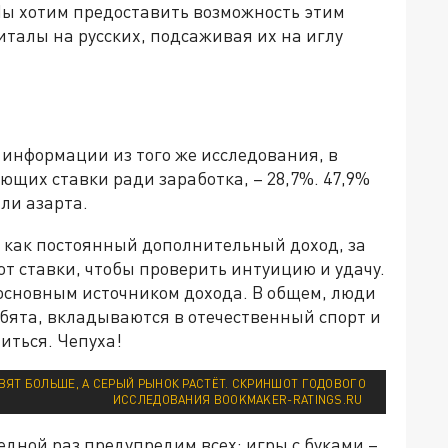
Мы хотим предоставить возможность этим
талы на русских, подсаживая их на иглу
 информации из того же исследования, в
ющих ставки ради заработка, – 28,7%. 47,9%
ли азарта.
 как постоянный дополнительный доход, за
ают ставки, чтобы проверить интуицию и удачу.
 основным источником дохода. В общем, люди
ебята, вкладываются в отечественный спорт и
иться. Чепуха!
ВЯТ БОЛЬШЕ, А СЕРЫЙ РЫНОК РАСТЁТ. СКРИНШОТ ГОДОВОГО
ИССЛЕДОВАНИЯ BOOKMAKER-RATINGS.RU
едной раз предупредим всех: игры с буками –