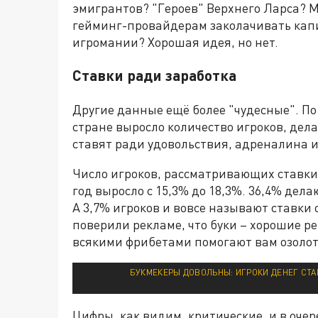
эмигрантов? "Героев" Верхнего Ларса? 
гейминг-провайдерам заколачивать капи
игромании? Хорошая идея, но нет.
Ставки ради заработка
Другие данные ещё более "чудесные". По
стране выросло количество игроков, дела
ставят ради удовольствия, адреналина и
Число игроков, рассматривающих ставки
год выросло с 15,3% до 18,3%. 36,4% дел
А 3,7% игроков и вовсе называют ставки
поверили рекламе, что буки – хорошие р
всякими фрибетами помогают вам озолот
БУКМЕКЕРЫ ДОВОЛЬНЫ: ИГРОКИ ДЕНЕГ СТА
Цифры, как видим, критические, и в очер