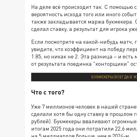
На деле всё происходит так. С помощью
вероятность исхода того или иного собы
также закладывается маржа букмекера. С
сделал ставку, а результат для игрока уже
Если посмотрите на какой-нибудь матч, г
увидите, что коэффициент на победу пер
1.85, но никак не 2. Эта разница – и ест
от результата поединка "конторщики" ос
БУКМЕКЕРЫ ВСЕГДА В Ж
Что с того?
Уже 7 миллионов человек в нашей стране
сделали хотя бы одну ставку в прошлом г
рублей). Букмекеры вваливают огромные 
итогам 2025 года они потратили 22,6 ми
на 5 миллиардов больше, чем в 2024-м.