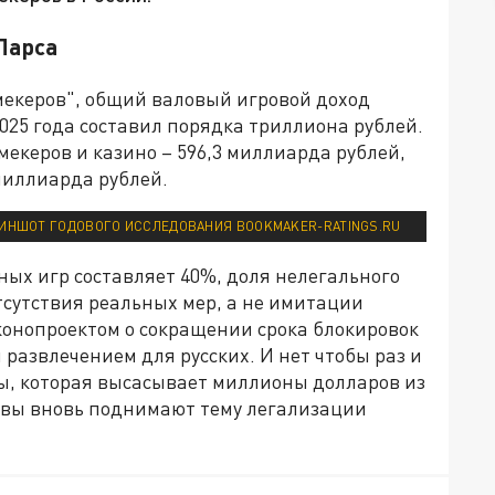
Ларса
екеров", общий валовый игровой доход
2025 года составил порядка триллиона рублей.
екеров и казино – 596,3 миллиарда рублей,
 миллиарда рублей.
ИНШОТ ГОДОВОГО ИССЛЕДОВАНИЯ BOOKMAKER-RATINGS.RU
ных игр составляет 40%, доля нелегального
тсутствия реальных мер, а не имитации
аконопроектом о сокращении срока блокировок
м развлечением для русских. И нет чтобы раз и
ры, которая высасывает миллионы долларов из
овы вновь поднимают тему легализации