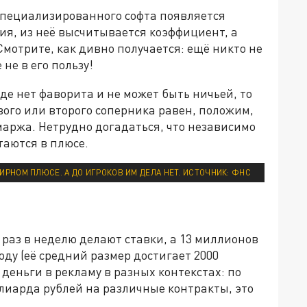
 специализированного софта появляется
тия, из неё высчитывается коэффициент, а
мотрите, как дивно получается: ещё никто не
 не в его пользу!
де нет фаворита и не может быть ничьей, то
вого или второго соперника равен, положим,
ь маржа. Нетрудно догадаться, что независимо
таются в плюсе.
ИРНОМ ПЛЮСЕ. А ДО ИГРОКОВ ИМ ДЕЛА НЕТ. ИСТОЧНИК: ФНС
 раз в неделю делают ставки, а 13 миллионов
оду (её средний размер достигает 2000
деньги в рекламу в разных контекстах: по
ллиарда рублей на различные контракты, это