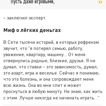
Пусть даже игровыми,
– заключил эксперт.
Миф о лёгких деньгах
В Сети тысячи историй, в которых рефреном
звучит, что "я потерял семью, работу,
уважение, квартиру, машину… От меня
отвернулись родные, близкие, друзья. Я не
думал, что ставки – это зависимость, думал,
это азарт, игра и веселье. Сейчас я понимаю,
что это болезнь, и она сопровождает меня
всю жизнь. Она во мне спит и может
проснуться в любую минуту. Не знаю, как жить
с этим. Лучше никогда не начинать играть…"