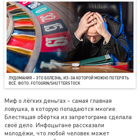
ЛУДОМАНИЯ – ЭТО БОЛЕЗНЬ, ИЗ-ЗА КОТОРОЙ МОЖНО ПОТЕРЯТЬ
ВСЁ. ФОТО: FOTOGRIN/SHUTTERSTOCK
Миф о лёгких деньгах – самая главная
ловушка, в которую попадаются многие.
Блестящая обёртка из запретограма сделала
своё дело. Инфоцыгане рассказали
молодёжи, что любой человек может