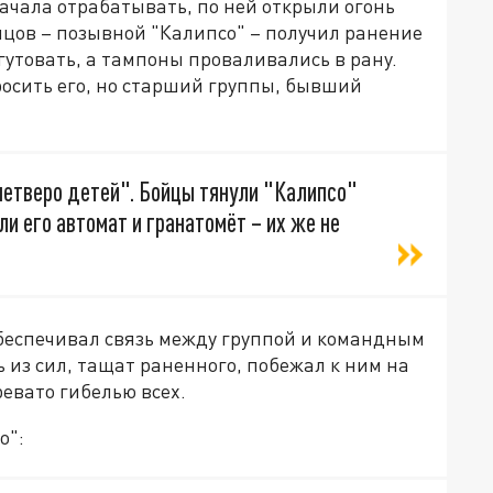
начала отрабатывать, по ней открыли огонь
йцов – позывной "Калипсо" – получил ранение
гутовать, а тампоны проваливались в рану.
росить его, но старший группы, бывший
 четверо детей". Бойцы тянули "Калипсо"
ли его автомат и гранатомёт – их же не
обеспечивал связь между группой и командным
 из сил, тащат раненного, побежал к ним на
евато гибелью всех.
о":