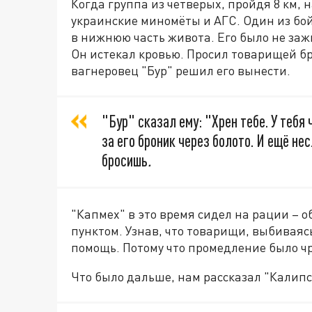
Когда группа из четверых, пройдя 8 км, 
украинские миномёты и АГС. Один из бо
в нижнюю часть живота. Его было не заж
Он истекал кровью. Просил товарищей б
вагнеровец "Бур" решил его вынести.
"Бур" сказал ему: "Хрен тебе. У тебя
за его броник через болото. И ещё нес
бросишь
.
"Капмех" в это время сидел на рации – 
пунктом. Узнав, что товарищи, выбиваясь
помощь. Потому что промедление было чр
Что было дальше, нам рассказал "Калипс