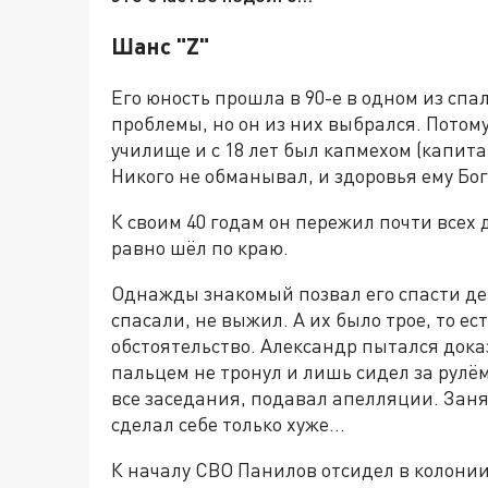
Шанс "Z"
Его юность прошла в 90-е в одном из сп
проблемы, но он из них выбрался. Потому
училище и с 18 лет был капмехом (капит
Никого не обманывал, и здоровья ему Бог
К своим 40 годам он пережил почти всех
равно шёл по краю.
Однажды знакомый позвал его спасти девуш
спасали, не выжил. А их было трое, то е
обстоятельство. Александр пытался доказ
пальцем не тронул и лишь сидел за рулё
все заседания, подавал апелляции. Заня
сделал себе только хуже…
К началу СВО Панилов отсидел в колонии 