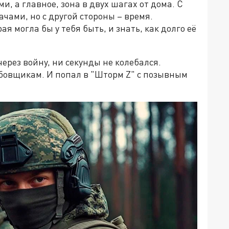
, а главное, зона в двух шагах от дома. С
чами, но с другой стороны – время.
ая могла бы у тебя быть, и знать, как долго её
ерез войну, ни секунды не колебался.
бовщикам. И попал в "Шторм Z" с позывным