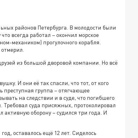
альных районов Петербурга. В молодости были
 что всегда работал – окончил морское
аном-механиком) прогулочного корабля.
 отмерил.
 друзей из большой дворовой компании. Но всё
ку. И они её так спасли, что тот, от кого
сть преступная группа – отягчающее
ывать на следствии и в суде, что погибшего
м. Требовал суда присяжных, протоколировал
л активную оборону – судился три года. И
год, оставалось ещё 12 лет. Сиделось