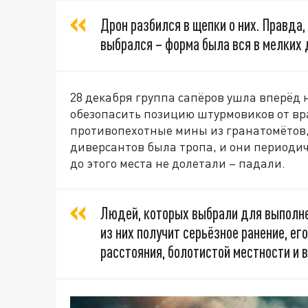
Дрон разбился в щепки о них. Правда,
выбрался – форма была вся в мелких д
28 декабря группа сапёров ушла вперёд 
обезопасить позицию штурмовиков от в
противопехотные мины из гранатомётов,
диверсантов была тропа, и они периодич
до этого места не долетали – падали.
Людей, которых выбрали для выполне
из них получит серьёзное ранение, ег
расстояния, болотистой местности и 