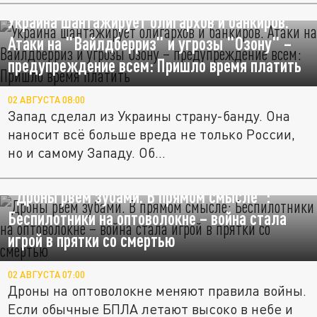
Украина шантажирует олигархов и банкиров.
Атаки на "Вайлдберриз" и угрозы "Озону" –
предупреждение всем: Пришло время платить
02 АВГУСТА 08:00
Запад сделал из Украины страну-банду. Она
наносит всё больше вреда не только России,
но и самому Западу. Об...
"Дроны рвём зубами. В прямом смысле":
Беспилотники на оптоволокне – война стала
игрой в прятки со смертью
02 АВГУСТА 07:00
Дроны на оптоволокне меняют правила войны.
Если обычные БПЛА летают высоко в небе и