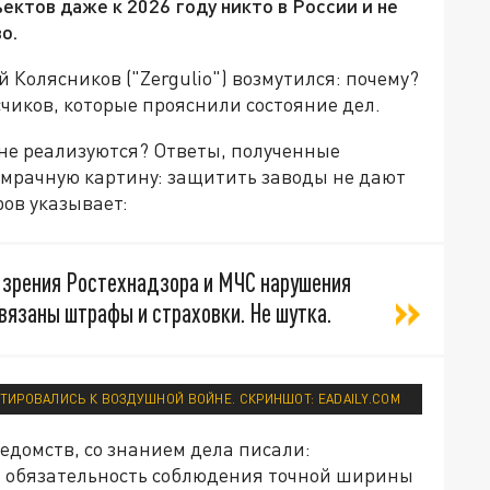
ектов даже к 2026 году никто в России и не
о.
 Колясников ("Zergulio") возмутился: почему?
чиков, которые прояснили состояние дел.
не реализуются? Ответы, полученные
 мрачную картину: защитить заводы не дают
ов указывает:
и зрения Ростехнадзора и МЧС нарушения
ивязаны штрафы и страховки. Не шутка.
ТИРОВАЛИСЬ К ВОЗДУШНОЙ ВОЙНЕ. СКРИНШОТ: EADAILY.COM
едомств, со знанием дела писали:
 обязательность соблюдения точной ширины