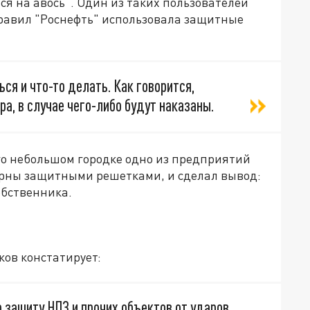
ся на авось". Один из таких пользователей
правил "Роснефть" использовала защитные
ся и что-то делать. Как говорится,
а, в случае чего-либо будут наказаны.
го небольшом городке одно из предприятий
ерны защитными решетками, и сделал вывод:
обственника.
ков констатирует:
 защиту НПЗ и прочих объектов от ударов