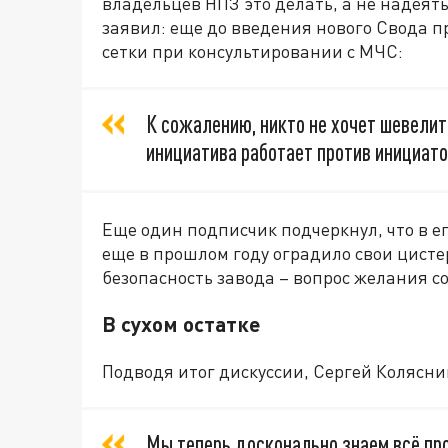
владельцев НПЗ это делать, а не надеять
заявил: еще до введения нового Свода 
сетки при консультировании с МЧС:
К сожалению, никто не хочет шевелить
инициатива работает против инициатор
Еще один подписчик подчеркнул, что в е
еще в прошлом году оградило свои цист
безопасность завода – вопрос желания с
В сухом остатке
Подводя итог дискуссии, Сергей Колясни
Мы теперь досконально знаем всё про