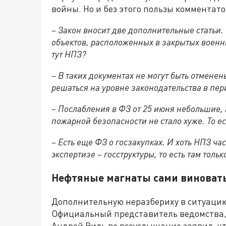
войны. Но и без этого пользы комментат
– Закон вносит две дополнительные статьи.
объектов, расположенных в закрытых военны
тут НПЗ?
– В таких документах не могут быть отмене
решаться на уровне законодательства в пер
– Послабления в ФЗ от 25 июня небольшие, 
пожарной безопасности не стало хуже. То ест
– Есть еще ФЗ о госзакупках. И хоть НПЗ ч
экспертизе – госструктуры, то есть там толь
Нефтяные магнаты сами виноват
Дополнительную неразбериху в ситуацию
Официальный представитель ведомства,
Андрей Виль во всеуслышание заявил, чт