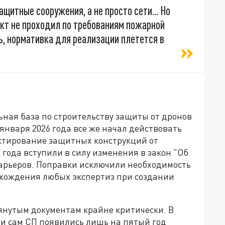
щитные сооружения, а не просто сети... Но
ект не проходил по требованиям пожарной
ь, нормативка для реализации плетется в
льная база по строительству защиты от дронов
5 января 2026 года все же начал действовать
ектирование защитных конструкций от
о года вступили в силу изменения в закон "Об
арьеров. Поправки исключили необходимость
охождения любых экспертиз при создании
янутым документам крайне критически. В
а и сам СП появились лишь на пятый год