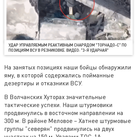
УДАР УПРАВЛЯЕМЫМ РЕАКТИВНЫМ СНАРЯДОМ "ТОРНАДО-С" ПО
ПОЗИЦИЯМ ВСУ В РЕЗНИКОВКЕ. ВИДЕО: "3-Я УДАРНАЯ"
На занятых позициях наши бойцы обнаружили
яму, в которой содержались пойманные
дезертиры и отказники ВСУ.
В Волчанских Хуторах значительные
тактические успехи. Наши штурмовики
продвинулись в восточном направлении на
300 м. В районе Меловое – Хатнее штурмовые
группы "северян" продвинулись на двух
участках на 150 м. Ударами ТОС-1А