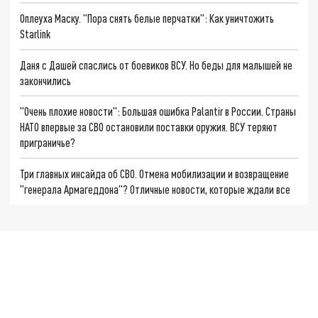
Оплеуха Маску. "Пора снять белые перчатки": Как уничтожить
Starlink
Даня с Дашей спаслись от боевиков ВСУ. Но беды для малышей не
закончились
"Очень плохие новости": Большая ошибка Palantir в России. Страны
НАТО впервые за СВО остановили поставки оружия. ВСУ теряют
приграничье?
Три главных инсайда об СВО. Отмена мобилизации и возвращение
"генерала Армагеддона"? Отличные новости, которые ждали все