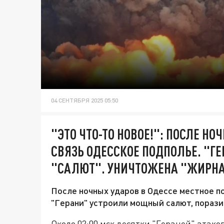
04 СЕНТЯБРЯ 2025 05:50
"ЭТО ЧТО-ТО НОВОЕ!": ПОСЛЕ Н
СВЯЗЬ ОДЕССКОЕ ПОДПОЛЬЕ. "
"САЛЮТ". УНИЧТОЖЕНА "ЖИРНА
После ночных ударов в Одессе местное по
"Герани" устроили мощный салют, порази
Около 02:00 мск десятки "Гераней" атако