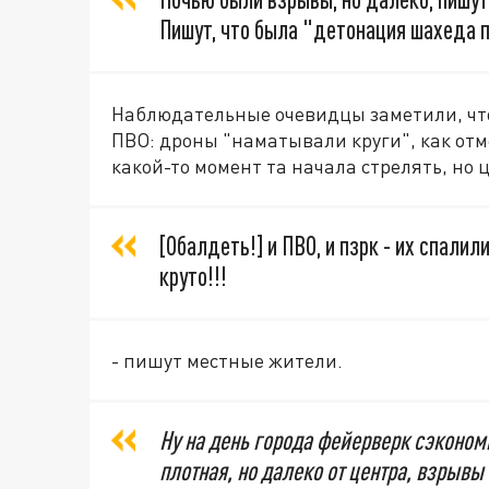
Пишут, что была "детонация шахеда пр
Наблюдательные очевидцы заметили, что
ПВО: дроны "наматывали круги", как отм
какой-то момент та начала стрелять, но 
[Обалдеть!] и ПВО, и пзрк - их спалили
круто!!!
- пишут местные жители.
Ну на день города фейерверк сэкономи
плотная, но далеко от центра, взрывы 