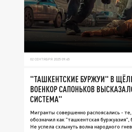
02 СЕНТЯБРЯ 2025 09:45
"ТАШКЕНТСКИЕ БУРЖУИ" В ЩЁЛК
ВОЕНКОР САПОНЬКОВ ВЫСКАЗАЛС
СИСТЕМА"
Мигранты совершенно распоясались - те,
обозначил как "ташкентская буржуазия",
Не успела схлынуть волна народного гнев