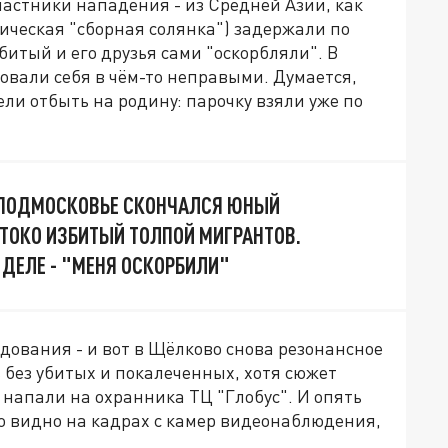
частники нападения - из Средней Азии, как
ическая "сборная солянка") задержали по
битый и его друзья сами "оскорбляли". В
вовали себя в чём-то неправыми. Думается,
спели отбыть на родину: парочку взяли уже по
В ПОДМОСКОВЬЕ СКОНЧАЛСЯ ЮНЫЙ
ТОКО ИЗБИТЫЙ ТОЛПОЙ МИГРАНТОВ.
 ДЕЛЕ - "МЕНЯ ОСКОРБИЛИ"
одования - и вот в Щёлково снова резонансное
 без убитых и покалеченных, хотя сюжет
напали на охранника ТЦ "Глобус". И опять
о видно на кадрах с камер видеонаблюдения,