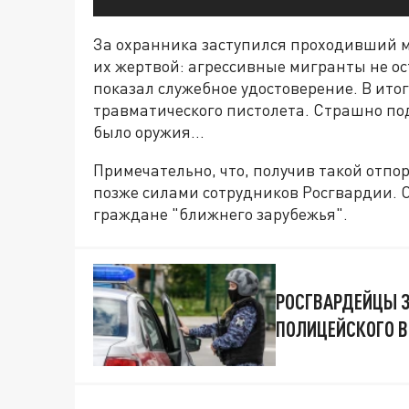
За охранника заступился проходивший м
их жертвой: агрессивные мигранты не ос
показал служебное удостоверение. В ито
травматического пистолета. Страшно под
было оружия…
Примечательно, что, получив такой отпо
позже силами сотрудников Росгвардии. С
граждане "ближнего зарубежья".
РОСГВАРДЕЙЦЫ З
ПОЛИЦЕЙСКОГО 