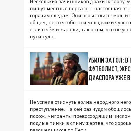
Нескольких зачинщиков драки (к слову, у
пишут местные порталы - настоящая этн
горячим следам. Они огрызались: мол, из
общем, не то чтобы эти молодчики чувст
если о чём и жалели, так о том, что не у
пути туда.
УБИЛИ ЗА ГОЛ: 
ФУТБОЛИСТ, ЖЕС
ДИАСПОРА УЖЕ В
Не успела стихнуть волна народного нег
преступление. На сей раз чудом обошлось
похож: мигранты превосходящим числом 
подлые пинки в спину жертве, что хорош
разошедшихся по Сети.