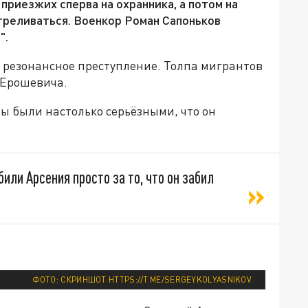
риезжих сперва на охранника, а потом на
треливаться. Военкор Роман Сапоньков
".
 резонансное преступление. Толпа мигрантов
 Ерошевича.
ы были настолько серьёзными, что он
били Арсения просто за то, что он забил
ФОТО: СКРИНШОТ HTTPS://T.ME/SERGEYKOLYASNIKOV