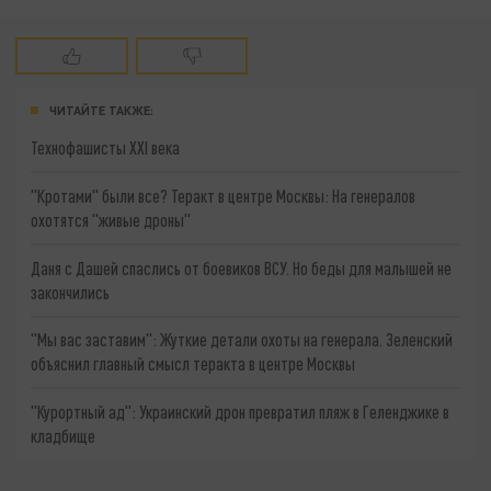
ЧИТАЙТЕ ТАКЖЕ:
Технофашисты XXI века
"Кротами" были все? Теракт в центре Москвы: На генералов
охотятся "живые дроны"
Даня с Дашей спаслись от боевиков ВСУ. Но беды для малышей не
закончились
"Мы вас заставим": Жуткие детали охоты на генерала. Зеленский
объяснил главный смысл теракта в центре Москвы
"Курортный ад": Украинский дрон превратил пляж в Геленджике в
кладбище