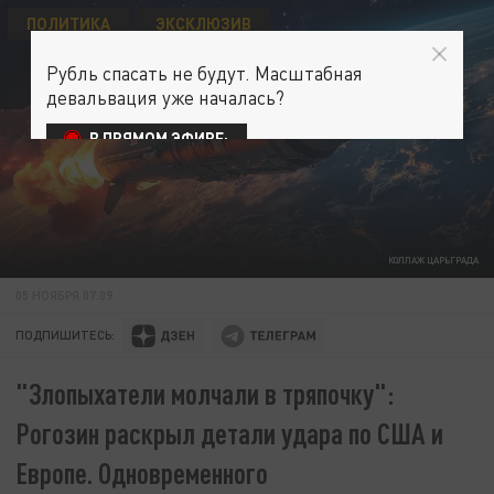
ПОЛИТИКА
ЭКСКЛЮЗИВ
Рубль спасать не будут. Масштабная
девальвация уже началась?
В ПРЯМОМ ЭФИРЕ:
КОЛЛАЖ ЦАРЬГРАДА
05 НОЯБРЯ 07:09
ПОДПИШИТЕСЬ:
"Злопыхатели молчали в тряпочку":
Рогозин раскрыл детали удара по США и
Европе. Одновременного