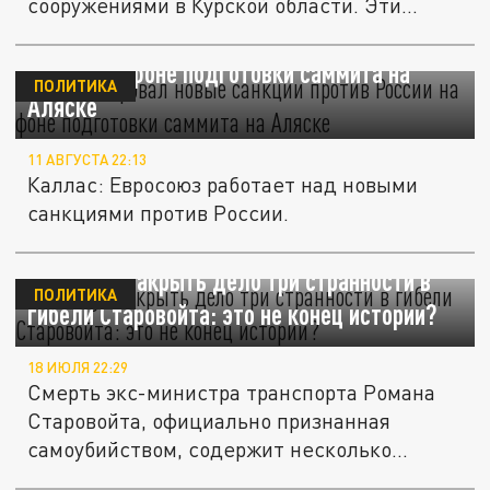
сооружениями в Курской области. Эти
факты всплыли...
ЕС анонсировал новые санкции против
России на фоне подготовки саммита на
ПОЛИТИКА
Аляске
11 АВГУСТА 22:13
Каллас: Евросоюз работает над новыми
санкциями против России.
Не дадут закрыть дело три странности в
ПОЛИТИКА
гибели Старовойта: это не конец истории?
18 ИЮЛЯ 22:29
Смерть экс-министра транспорта Романа
Старовойта, официально признанная
самоубийством, содержит несколько...