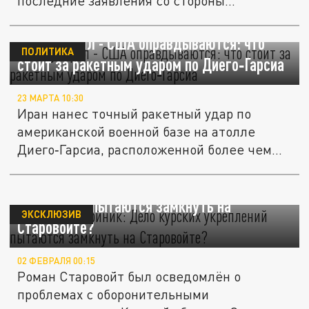
последние заявления со стороны...
Иран ударил - США оправдываются: что
ПОЛИТИКА
стоит за ракетным ударом по Диего‑Гарсиа
23 МАРТА 10:30
Иран нанес точный ракетный удар по
американской военной базе на атолле
Диего‑Гарсиа, расположенной более чем
в...
"Удобный покойник": Дело курских
укреплений пытаются замкнуть на
ЭКСКЛЮЗИВ
Старовойте?
02 ФЕВРАЛЯ 00:15
Роман Старовойт был осведомлён о
проблемах с оборонительными