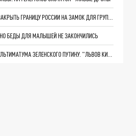
ФСБ РАССМОТРИТ ПРЕДЛОЖЕНИЕ ГОСДУМЫ ЗАКРЫТЬ ГРАНИЦУ РОССИИ НА ЗАМОК ДЛЯ ГРУППЫ "БИ-2"
. НО БЕДЫ ДЛЯ МАЛЫШЕЙ НЕ ЗАКОНЧИЛИСЬ
НОВОЕ МАСШТАБНЕЙШЕЕ НАСТУПЛЕНИЕ. ТРИ УЛЬТИМАТУМА ЗЕЛЕНСКОГО ПУТИНУ. "ЛЬВОВ КИМА" ПОСТАВЯТ НА ПВО? ГЛОБАЛЬНЫЙ ПРОРЫВ ПОД ЗАПОРОЖЬЕМ