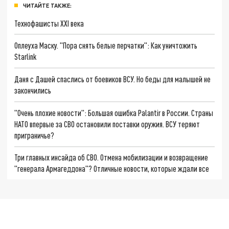
ЧИТАЙТЕ ТАКЖЕ:
Технофашисты XXI века
Оплеуха Маску. "Пора снять белые перчатки": Как уничтожить
Starlink
Даня с Дашей спаслись от боевиков ВСУ. Но беды для малышей не
закончились
"Очень плохие новости": Большая ошибка Palantir в России. Страны
НАТО впервые за СВО остановили поставки оружия. ВСУ теряют
приграничье?
Три главных инсайда об СВО. Отмена мобилизации и возвращение
"генерала Армагеддона"? Отличные новости, которые ждали все