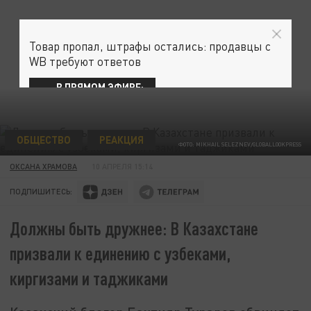
Товар пропал, штрафы остались: продавцы с
WB требуют ответов
В ПРЯМОМ ЭФИРЕ:
ОБЩЕСТВО
РЕАКЦИЯ
ФОТО: MIKHAIL SELEZNEV/GLOBALLOOKPRESS
ОКСАНА ХРАМОВА
10 АПРЕЛЯ 15:14
ПОДПИШИТЕСЬ:
Должны быть дружнее: В Казахстане
призвали к единению с узбеками,
киргизами и таджиками