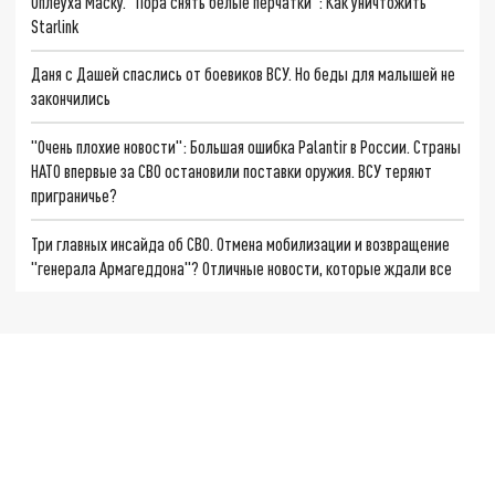
Оплеуха Маску. "Пора снять белые перчатки": Как уничтожить
Starlink
Даня с Дашей спаслись от боевиков ВСУ. Но беды для малышей не
закончились
"Очень плохие новости": Большая ошибка Palantir в России. Страны
НАТО впервые за СВО остановили поставки оружия. ВСУ теряют
приграничье?
Три главных инсайда об СВО. Отмена мобилизации и возвращение
"генерала Армагеддона"? Отличные новости, которые ждали все