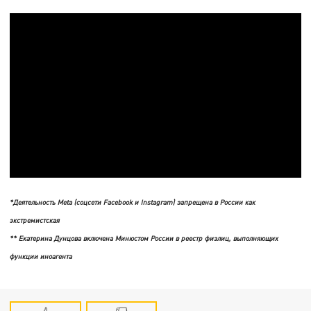
*Деятельность Meta (соцсети Facebook и Instagram) запрещена в России как
экстремистская
** Екатерина Дунцова включена Минюстом России в реестр физлиц, выполняющих
функции иноагента