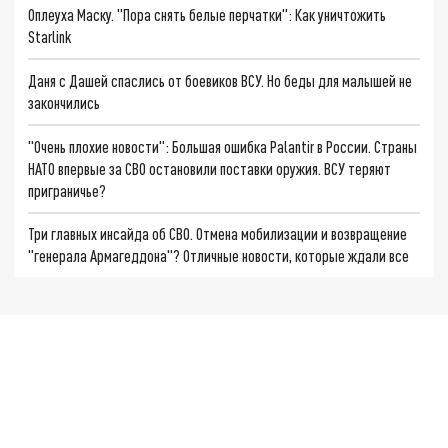
Оплеуха Маску. "Пора снять белые перчатки": Как уничтожить
Starlink
Даня с Дашей спаслись от боевиков ВСУ. Но беды для малышей не
закончились
"Очень плохие новости": Большая ошибка Palantir в России. Страны
НАТО впервые за СВО остановили поставки оружия. ВСУ теряют
приграничье?
Три главных инсайда об СВО. Отмена мобилизации и возвращение
"генерала Армагеддона"? Отличные новости, которые ждали все