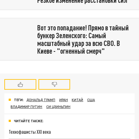
Резкое изменение расстановки сил
Вот это попадание! Прямо в тайный
бункер Зеленского: Самый
масштабный удар за всю СВО. В
Киеве - "огненный смерч"
ТЕГИ:
ДОНАЛЬД ТРАМП
ИРАН
КИТАЙ
США
ВЛАДИМИР ПУТИН
СИ ЦЗИНЬПИН
ЧИТАЙТЕ ТАКЖЕ:
Технофашисты XXI века