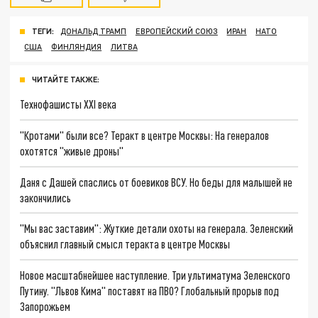
ТЕГИ:
ДОНАЛЬД ТРАМП
ЕВРОПЕЙСКИЙ СОЮЗ
ИРАН
НАТО
США
ФИНЛЯНДИЯ
ЛИТВА
ЧИТАЙТЕ ТАКЖЕ:
Технофашисты XXI века
"Кротами" были все? Теракт в центре Москвы: На генералов
охотятся "живые дроны"
Даня с Дашей спаслись от боевиков ВСУ. Но беды для малышей не
закончились
"Мы вас заставим": Жуткие детали охоты на генерала. Зеленский
объяснил главный смысл теракта в центре Москвы
Новое масштабнейшее наступление. Три ультиматума Зеленского
Путину. "Львов Кима" поставят на ПВО? Глобальный прорыв под
Запорожьем