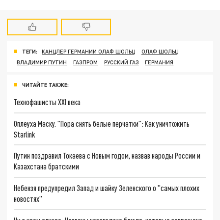
ТЕГИ:
КАНЦЛЕР ГЕРМАНИИ ОЛАФ ШОЛЬЦ
ОЛАФ ШОЛЬЦ
ВЛАДИМИР ПУТИН
ГАЗПРОМ
РУССКИЙ ГАЗ
ГЕРМАНИЯ
ЧИТАЙТЕ ТАКЖЕ:
Технофашисты XXI века
Оплеуха Маску. "Пора снять белые перчатки": Как уничтожить
Starlink
Путин поздравил Токаева с Новым годом, назвав народы России и
Казахстана братскими
Небензя предупредил Запад и шайку Зеленского о "самых плохих
новостях"