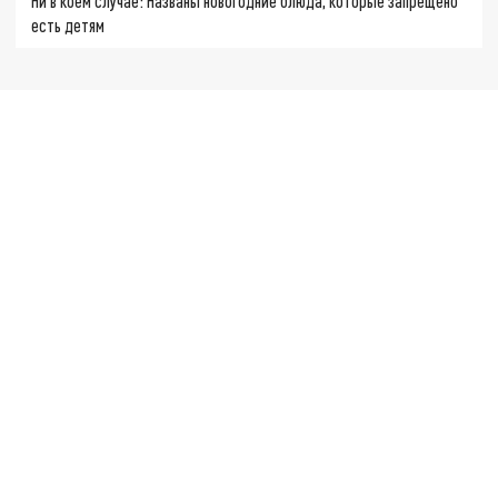
Ни в коем случае: Названы новогодние блюда, которые запрещено
есть детям