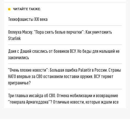
ЧИТАЙТЕ ТАКЖЕ:
Технофашисты XXI века
Оплеуха Маску. "Пора снять белые перчатки": Как уничтожить
Starlink
Даня с Дашей спаслись от боевиков ВСУ. Но беды для малышей не
закончились
"Очень плохие новости": Большая ошибка Palantir в России. Страны
НАТО впервые за СВО остановили поставки оружия. ВСУ теряют
приграничье?
Три главных инсайда об СВО. Отмена мобилизации и возвращение
"генерала Армагеддона"? Отличные новости, которые ждали все