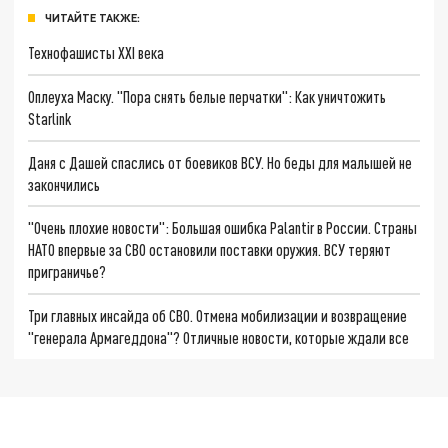
ЧИТАЙТЕ ТАКЖЕ:
Технофашисты XXI века
Оплеуха Маску. "Пора снять белые перчатки": Как уничтожить
Starlink
Даня с Дашей спаслись от боевиков ВСУ. Но беды для малышей не
закончились
"Очень плохие новости": Большая ошибка Palantir в России. Страны
НАТО впервые за СВО остановили поставки оружия. ВСУ теряют
приграничье?
Три главных инсайда об СВО. Отмена мобилизации и возвращение
"генерала Армагеддона"? Отличные новости, которые ждали все