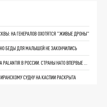
ОСКВЫ: НА ГЕНЕРАЛОВ ОХОТЯТСЯ "ЖИВЫЕ ДРОНЫ"
. НО БЕДЫ ДЛЯ МАЛЫШЕЙ НЕ ЗАКОНЧИЛИСЬ
"ОЧЕНЬ ПЛОХИЕ НОВОСТИ": БОЛЬШАЯ ОШИБКА PALANTIR В РОССИИ. СТРАНЫ НАТО ВПЕРВЫЕ ЗА СВО ОСТАНОВИЛИ ПОСТАВКИ ОРУЖИЯ. ВСУ ТЕРЯЮТ ПРИГРАНИЧЬЕ?
О ИРАНСКОМУ СУДНУ НА КАСПИИ РАСКРЫТА