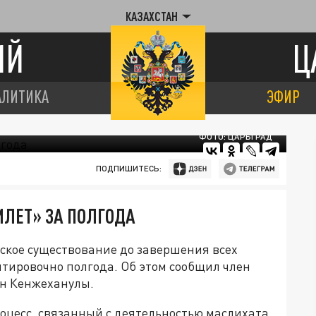
КАЗАХСТАН
ИЙ
Ц
АЛИТИКА
ЭФИР
ФОТО: ЦАРЬГРАД
ПОДПИШИТЕСЬ:
ЛЕТ» ЗА ПОЛГОДА
ское существование до завершения всех
тировочно полгода. Об этом сообщил член
ан Кенжеханулы.
оцесс, связанный с деятельностью маслихата,