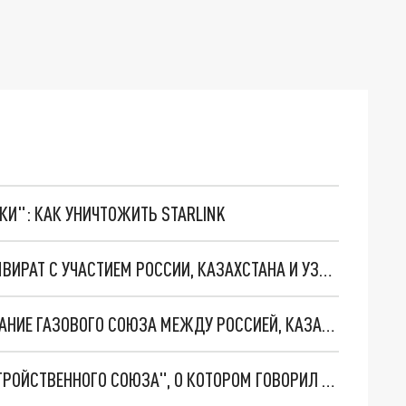
ТКИ": КАК УНИЧТОЖИТЬ STARLINK
ПУТИН ПРЕДЛОЖИЛ ТОКАЕВУ СОЗДАТЬ ТРИУМВИРАТ С УЧАСТИЕМ РОССИИ, КАЗАХСТАНА И УЗБЕКИСТАНА
НОВАК РАССКАЗАЛ, ЧТО ПРЕДПОЛАГАЕТ СОЗДАНИЕ ГАЗОВОГО СОЮЗА МЕЖДУ РОССИЕЙ, КАЗАХСТАНОМ И УЗБЕКИСТАНОМ
ПРЕСС-СЕКРЕТАРЬ ТОКАЕВА ПОЯСНИЛ СУТЬ "ТРОЙСТВЕННОГО СОЮЗА", О КОТОРОМ ГОВОРИЛ ПУТИН