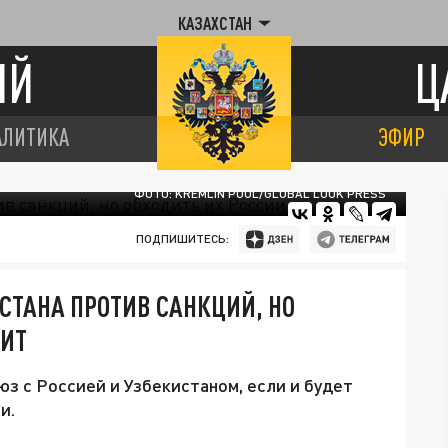
КАЗАХСТАН
ИЙ
Ц
АЛИТИКА
ЭФИР
ФОТО: KREMLIN POOL/GLOBAL LOOK PRESS
ПОДПИШИТЕСЬ:
СТАНА ПРОТИВ САНКЦИЙ, НО
ЛИТ
юз с Россией и Узбекистаном, если и будет
и.