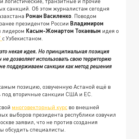
и логистические, транзитные и прочие
ых санкций. Об этом журналистам сегодня
азахстана
Роман Василенко
. Поводом
 ранее президентом России
Владимиром
м лидером
Касым-Жомартом Токаевым
идея о
"
с Узбекистаном.
 это некая идея. Но принципиальная позиция
ан не дозволяет использовать свою территорию
и не поддерживаем санкции как метод решения
 самым позицию, озвученную Астаной ещё в
ть под вторичные санкции США и ЕС.
 свой
многовекторный курс
во внешней
ных выборов президента республики озвучил
оскве заявил, что не против создания
ны обсудить специалисты.