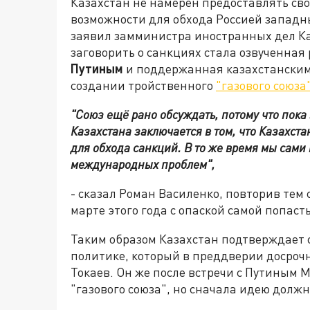
Казахстан не намерен предоставлять сво
возможности для обхода Россией западн
заявил замминистра иностранных дел К
заговорить о санкциях стала озвученная
Путиным
и поддержанная казахстански
создании тройственного
"газового союза
"Союз ещё рано обсуждать, потому что пока
Казахстана заключается в том, что Казахст
для обхода санкций. В то же время мы сам
международных проблем",
- сказал Роман Василенко, повторив тем
марте этого года с опаской самой попас
Таким образом Казахстан подтверждает
политике, который в преддверии досроч
Токаев. Он же после встречи с Путиным М
"газового союза", но сначала идею долж