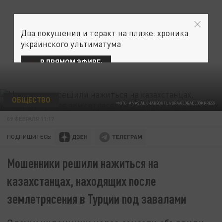
Два покушения и теракт на пляже: хроника
украинского ультиматума
В ПРЯМОМ ЭФИРЕ:
ОБЩЕСТВО
ФОТО: ANAS ALKHARBOUTLI/DPA/GLOBALLOOKPRESS
09 ФЕВРАЛЯ 11:17
ПОДПИШИТЕСЬ:
Мошенники решили нажиться на
казахстанцах, находящих после
землетрясения в Турции под завалами