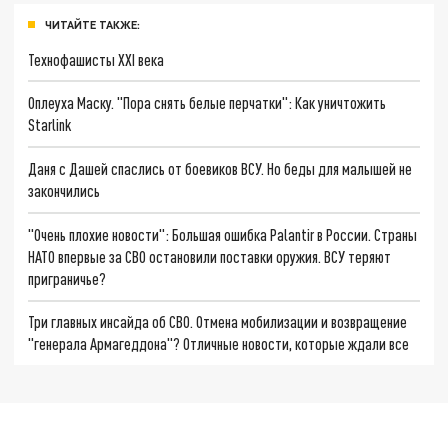
ЧИТАЙТЕ ТАКЖЕ:
Технофашисты XXI века
Оплеуха Маску. "Пора снять белые перчатки": Как уничтожить
Starlink
Даня с Дашей спаслись от боевиков ВСУ. Но беды для малышей не
закончились
"Очень плохие новости": Большая ошибка Palantir в России. Страны
НАТО впервые за СВО остановили поставки оружия. ВСУ теряют
приграничье?
Три главных инсайда об СВО. Отмена мобилизации и возвращение
"генерала Армагеддона"? Отличные новости, которые ждали все