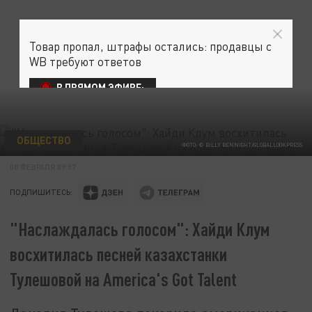
Товар пропал, штрафы остались: продавцы с
WB требуют ответов
В ПРЯМОМ ЭФИРЕ:
ОБЩЕСТВО
ФОТО: © BILLY BENNIGHT/GLOBALLOOKPRESS
08 ФЕВРАЛЯ 09:57
ПОДПИШИТЕСЬ:
"Наслаждалась голосом": Хайди Клум
восхитилась песней казахстанки
Тулешовой на America's Got Talent