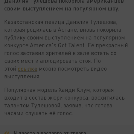
Данэлия Тулешова покорила американцев
своим выступлением на популярном шоу.
Казахстанская певица Данэлия Тулешова,
которая родилась в Астане, вновь покорила
публику своим выступлением на популярном
конкурсе America's Got Talent. Её прекрасный
голос заставил зрителей в зале встать со
своих мест и аплодировать стоя. По
этой
ссылке
можно посмотреть видео
выступления.
Популярная модель Хайди Клум, которая
входит в состав жюри конкурса, восхитилась
талантом Тулешовой, заявив, что готова
часами слушать её голос.
Я просто в восторге от твоего