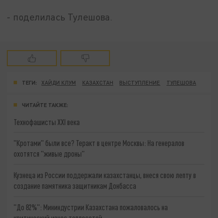
- поделилась Тулешова.
ТЕГИ:
ХАЙДИ КЛУМ
КАЗАХСТАН
ВЫСТУПЛЕНИЕ
ТУЛЕШОВА
ЧИТАЙТЕ ТАКЖЕ:
Технофашисты XXI века
"Кротами" были все? Теракт в центре Москвы: На генералов
охотятся "живые дроны"
Кузнеца из России поддержали казахстанцы, внеся свою лепту в
создание памятника защитникам Донбасса
"До 82%": Мининдустрии Казахстана пожаловалось на
критический износ теплосетей