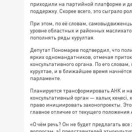
приходили на партийной платформе и д
поддержку. Скорее всего, это сыграло ро
При этом, по её словам, самовыдвиженц
уровне областных и районных маслихато
пополнять ряды курултая.
Депутат Пономарев подтвердил, что пол
ярких одномандатников, отмечая приток
консультативного органа. По его словам,
курултае, и в ближайшее время начнётся
парламенте.
Планируется трансформировать АНК и н
консультативный орган — халық кеңесі, 
право инициировать законопроекты. Это,
главное отличие от текущего положения
«О чём речь? Он не будет предлагать все
вопросам: а) представителей этнокульту