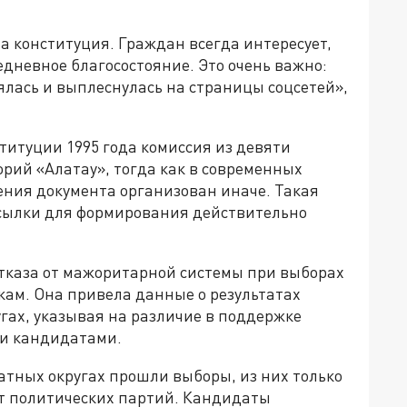
а конституция. Граждан всегда интересует,
едневное благосостояние. Это очень важно:
ялась и выплеснулась на страницы соцсетей»,
титуции 1995 года комиссия из девяти
орий «Алатау», тогда как в современных
ения документа организован иначе. Такая
осылки для формирования действительно
тказа от мажоритарной системы при выборах
кам. Она привела данные о результатах
гах, указывая на различие в поддержке
и кандидатами.
датных округах прошли выборы, из них только
т политических партий. Кандидаты