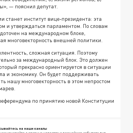
», — пояснил депутат.
и станет институт вице‑президента: эта
ом и утверждаться парламентом. По словам
едоточен на международном блоке,
ая многовекторность внешней политики.
улентность, сложная ситуация. Поэтому
тельно за международный блок. Это должен
который прекрасно ориентируется в ситуации
ела и экономику. Он будет поддерживать
ть нашу многовекторность в этом непростом
марев.
 референдума по принятию новой Конституции
сывайтесь на наши каналы
ыми узнавайте о главных новостях и важнейших событиях дня.