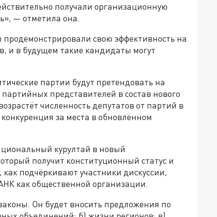
ействительно получали организационную
ль», — отметила она.
ы продемонстрировали свою эффективность на
в, и в будущем такие кандидаты могут
итические партии будут претендовать на
 партийных представителей в состав нового
 возрастёт численность депутатов от партий в
 конкуренция за места в обновлённом
ациональный курултай в новый
который получит конституционный статус и
 как подчёркивают участники дискуссии,
 АНК как общественной организации.
 законы. Он будет вносить предложения по
рных объединений; б) жизни регионов; в)