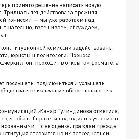
еперь принято решение написать новую
г. Тридцать лет действовала прежняя
ной комиссии — мы уже работаем над
нь тщательно, взвешиваем, обсуждаем,
ат.
 конституционной комиссии задействованы
та, юристы и политологи. Процесс
одчеркнул он, проходит в открытом формате, а
жет послушать, подключиться и услышать
 общества и привлечении общественности к
х коммуникаций Жанар Тулиндинова отметила,
 то, чтобы избиратели подходили к участию в
ированными. По её оценке, граждан прежде
Конституция отразится на их повседневной