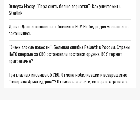
Оплеуха Маску. "Пора снять белые перчатки": Как уничтожить
Starlink
Даня с Дашей спаслись от боевиков ВСУ. Но беды для малышей не
закончились
"Очень плохие новости": Большая ошибка Palantir в России. Страны
НАТО впервые за СВО остановили поставки оружия. ВСУ теряют
приграничье?
Три главных инсайда об СВО. Отмена мобилизации и возвращение
"генерала Армагеддона"? Отличные новости, которые ждали все