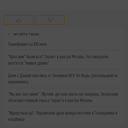
ЧИТАЙТЕ ТАКЖЕ:
Технофашисты XXI века
"Кротами" были все? Теракт в центре Москвы: На генералов
охотятся "живые дроны"
Даня с Дашей спаслись от боевиков ВСУ. Но беды для малышей не
закончились
"Мы вас заставим": Жуткие детали охоты на генерала. Зеленский
объяснил главный смысл теракта в центре Москвы
"Курортный ад": Украинский дрон превратил пляж в Геленджике в
кладбище