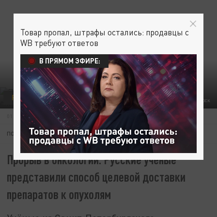
Товар пропал, штрафы остались: продавцы с
WB требуют ответов
В ПРЯМОМ ЭФИРЕ:
РУССКОЕ ОТКРЫТИЕ
ЗДОРОВЬЕ
ФОТО: ALEKSANDAR MALIVUK/SHUTTERSTOCK
01 ОКТЯБРЯ 14:05
ПОДПИШИТЕСЬ:
Прорыв в онкологии. Русские учёные
представили способ целевой доставки
препаратов к опухолям