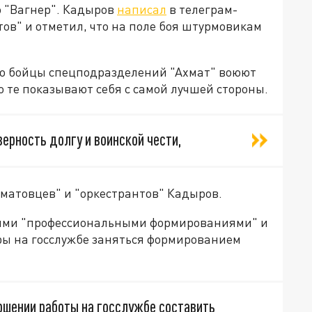
 "Вагнер". Кадыров
написал
в телеграм-
тов" и отметил, что на поле боя штурмовикам
то бойцы спецподразделений "Ахмат" воюют
то те показывают себя с самой лучшей стороны.
верность долгу и воинской чести,
хматовцев" и "оркестрантов" Кадыров.
акими "профессиональными формированиями" и
ры на госслужбе заняться формированием
ршении работы на госслужбе составить