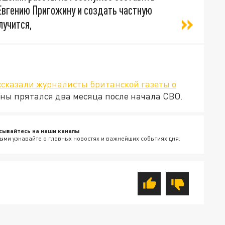
Евгению Пригожину и создать частную
лучится,
ссказали журналисты британской газеты о
ины прятался два месяца после начала СВО.
сывайтесь на наши каналы
ыми узнавайте о главных новостях и важнейших событиях дня.