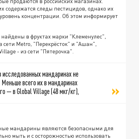
рые продаются в российских магазинах.
них содержатся следы пестицидов, однако их
уровень концентрации. Об этом информирует
 найдены в фруктах марки "Клеменулес",
 сети Metro, "Перекрёсток" и "Ашан",
illage - из сети "Пятерочка".
 в исследованных мандаринах не
 Меньше всего их в мандаринах
 — в Global Village (48 мкг/кг),
енные мандарины являются безопасными для
ельно мыть и с осторожностью использовать