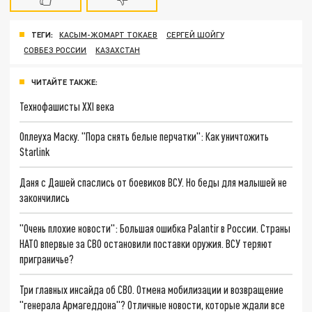
ТЕГИ:
КАСЫМ-ЖОМАРТ ТОКАЕВ
СЕРГЕЙ ШОЙГУ
СОВБЕЗ РОССИИ
КАЗАХСТАН
ЧИТАЙТЕ ТАКЖЕ:
Технофашисты XXI века
Оплеуха Маску. "Пора снять белые перчатки": Как уничтожить
Starlink
Даня с Дашей спаслись от боевиков ВСУ. Но беды для малышей не
закончились
"Очень плохие новости": Большая ошибка Palantir в России. Страны
НАТО впервые за СВО остановили поставки оружия. ВСУ теряют
приграничье?
Три главных инсайда об СВО. Отмена мобилизации и возвращение
"генерала Армагеддона"? Отличные новости, которые ждали все