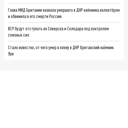
Глава МИД Британии назвала умершего в ДНР наёмника волонтёром
и обвинила в его смерти Россию
ВСУ будут отступать из Северска и Соледара под контролем
союзных сил
Стало известно, от чего умер в плену в ДНР британский наёмник
Ури