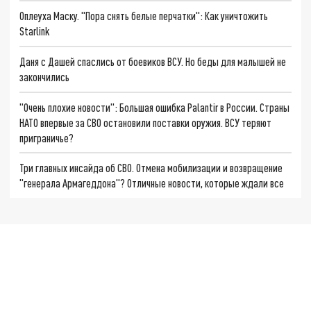
Оплеуха Маску. "Пора снять белые перчатки": Как уничтожить
Starlink
Даня с Дашей спаслись от боевиков ВСУ. Но беды для малышей не
закончились
"Очень плохие новости": Большая ошибка Palantir в России. Страны
НАТО впервые за СВО остановили поставки оружия. ВСУ теряют
приграничье?
Три главных инсайда об СВО. Отмена мобилизации и возвращение
"генерала Армагеддона"? Отличные новости, которые ждали все