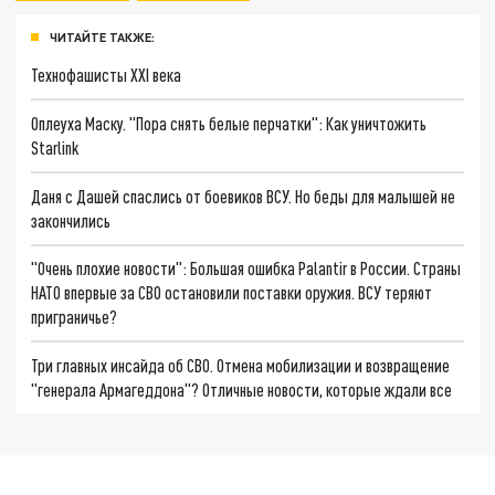
ЧИТАЙТЕ ТАКЖЕ:
Технофашисты XXI века
Оплеуха Маску. "Пора снять белые перчатки": Как уничтожить
Starlink
Даня с Дашей спаслись от боевиков ВСУ. Но беды для малышей не
закончились
"Очень плохие новости": Большая ошибка Palantir в России. Страны
НАТО впервые за СВО остановили поставки оружия. ВСУ теряют
приграничье?
Три главных инсайда об СВО. Отмена мобилизации и возвращение
"генерала Армагеддона"? Отличные новости, которые ждали все